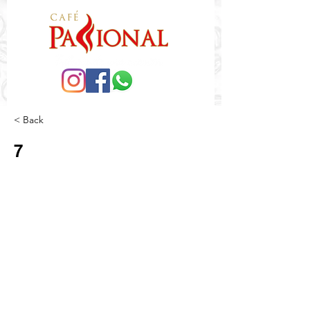
< Back
7