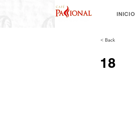
INICI
< Back
18